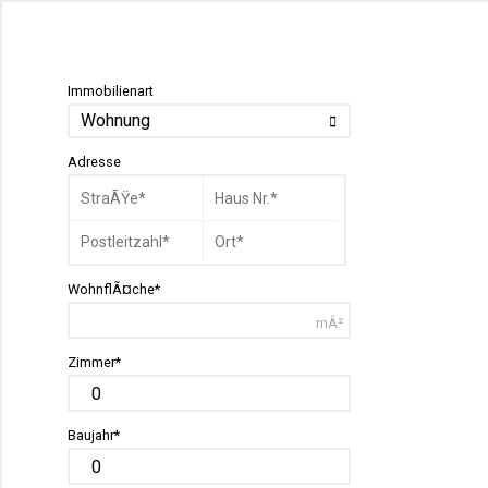
Immobilienart
Wohnung
Adresse
WohnflÃ¤che*
mÂ²
Zimmer*
Baujahr*